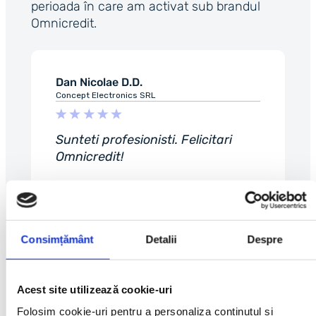
perioada în care am activat sub brandul
Omnicredit.
Dan Nicolae D.D.
Concept Electronics SRL
Sunteti profesionisti. Felicitari
Omnicredit!
Vlad M.
Consimțământ
Detalii
Despre
Date Events SRL
Acest site utilizează cookie-uri
Serviciu bun si rapid. Recomand
Folosim cookie-uri pentru a personaliza conținutul și