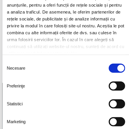
anunțurile, pentru a oferi funcții de rețele sociale și pentru
a analiza traficul. De asemenea, le oferim partenerilor de
rețele sociale, de publicitate și de analize informații cu
Osnat P.
privire la modul în care folosiți site-ul nostru. Aceștia le pot
Mentor Capital & Business Advisory SRL
combina cu alte informații oferite de dvs. sau culese în
urma folosirii serviciilor lor. În cazul în care alegeți să
Great service, fast response and
continuați să utilizați website-ul nostru, sunteți de acord cu
a proffesional team!
utilizarea modulelor noastre cookie.
Selecția
Necesare
consimțământului
Preferinţe
Partenerii noștri
Statistici
Marketing