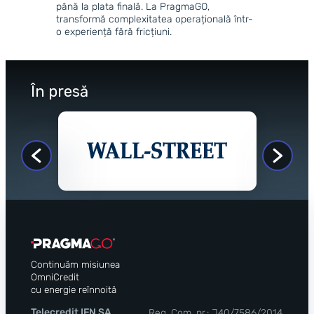
până la plata finală. La PragmaGO,
transformă complexitatea operațională într-
o experiență fără fricțiuni.
În presă
Continuăm misiunea
OmniCredit
cu energie reînnoită
Telecredit IFN SA
Reg. Com. nr.: J40/7586/2014