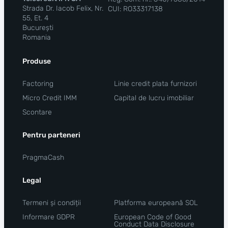
Strada Dr. Iacob Felix, Nr.
CUI: RO33317138
55, Et. 4
București
Romania
Produse
Factoring
Linie credit plata furnizori
Micro Credit IMM
Capital de lucru imobiliar
Scontare
Pentru parteneri
PragmaCash
Legal
Termeni și condiții
Platforma europeană SOL
Informare GDPR
European Code of Good
Conduct Data Disclosure