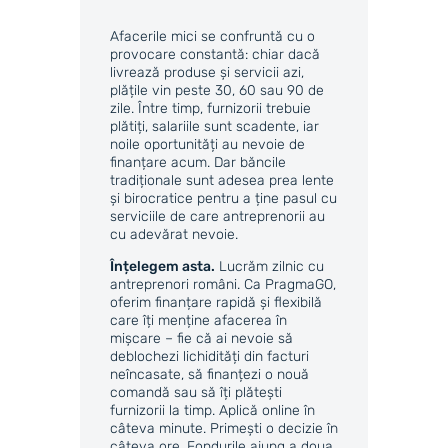
Afacerile mici se confruntă cu o
provocare constantă: chiar dacă
livrează produse și servicii azi,
plățile vin peste 30, 60 sau 90 de
zile. Între timp, furnizorii trebuie
plătiți, salariile sunt scadente, iar
noile oportunități au nevoie de
finanțare acum. Dar băncile
tradiționale sunt adesea prea lente
și birocratice pentru a ține pasul cu
serviciile de care antreprenorii au
cu adevărat nevoie.
Înțelegem asta.
Lucrăm zilnic cu
antreprenori români. Ca PragmaGO,
oferim finanțare rapidă și flexibilă
care îți menține afacerea în
mișcare – fie că ai nevoie să
deblochezi lichidități din facturi
neîncasate, să finanțezi o nouă
comandă sau să îți plătești
furnizorii la timp. Aplică online în
câteva minute. Primești o decizie în
câteva ore. Fondurile ajung a doua