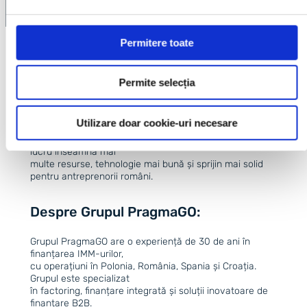
Permitere toate
Mai puternici împreună:
parte din Grupul PragmaGO
Permite selecția
În 2024, am devenit parte din Grupul PragmaGO – una
Utilizare doar cookie-uri necesare
dintre cele mai
importante companii fintech din Europa Centrală. Acest
lucru înseamnă mai
multe resurse, tehnologie mai bună și sprijin mai solid
pentru antreprenorii români.
Despre Grupul PragmaGO:
Grupul PragmaGO are o experiență de 30 de ani în
finanțarea IMM-urilor,
cu operațiuni în Polonia, România, Spania și Croația.
Grupul este specializat
în
factoring
, finanțare integrată și soluții inovatoare de
finanțare B2B.