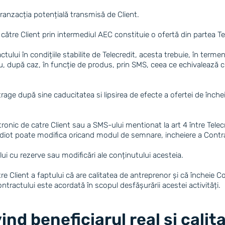
tranzacția potențială transmisă de Client.
 către Client prin intermediul AEC constituie o ofertă din partea Te
tului în condițiile stabilite de Telecredit, acesta trebuie, în ter
 după caz, în funcție de produs, prin SMS, ceea ce echivalează cu 
rage după sine caducitatea si lipsirea de efecte a ofertei de înche
ronic de catre Client sau a SMS-ului mentionat la art 4 între Telec
ecrediot poate modifica oricand modul de semnare, incheiere a Contr
ui cu rezerve sau modificări ale conținutului acesteia.
e Client a faptului că are calitatea de antreprenor și că încheie 
ontractului este acordată în scopul desfășurării acestei activități.
ivind beneficiarul real si cal