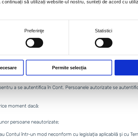
să continuați să utilizați website-ul nostru, sunteți de acord cu uti
otocolul SSL.
ate si a nu divulga sau lasa la vedere sau neprotejate Login-ul și P
u orice acțiuni efectuate în Cont de către persoane neautorizate, ac
Preferinţe
Statistici
e orice pierdere a accesului la NTC sau AEC și despre orice neregul
a, Contul va rămâne activ, iar Telecredit va adopta măsurile consid
r efectuate în Cont.
necesare
Permite selecția
 a remedia orice nereguli sau disfuncționalități ale acestuia, despr
tru a se autentifica în Cont. Persoanele autorizate se autentific
n orice moment dacă:
a unor persoane neautorizate;
sau Contul într-un mod neconform cu legislația aplicabilă și cu Term