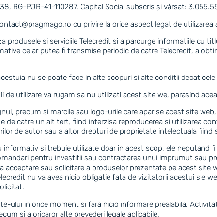
, RG-PJR-41-110287, Capital Social subscris și vărsat: 3.055.550 
ontact@pragmago.ro
cu privire la orice aspect legat de utilizarea
iza produsele si serviciile Telecredit si a parcurge informatiile cu 
formative ce ar putea fi transmise periodic de catre Telecredit, a obt
 acestuia nu se poate face in alte scopuri si alte conditii decat c
tii de utilizare va rugam sa nu utilizati acest site we, parasind ac
signul, precum si marcile sau logo-urile care apar se acest site web,
e de catre un alt tert, fiind interzisa reproducerea si utilizarea co
urilor de autor sau a altor drepturi de proprietate intelectuala fiin
u informativ si trebuie utilizate doar in acest scop, ele neputand 
comandari pentru investitii sau contractarea unui imprumut sau pro
pla acceptare sau solicitare a produselor prezentate pe acest site 
lecredit nu va avea nicio obligatie fata de vizitatorii acestui sie 
licitat.
ite-ului in orice moment si fara nicio informare prealabila. Activi
ecum si a oricaror alte prevederi legale aplicabile.