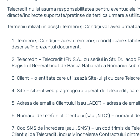
Telecredit nu isi asuma responsabilitatea pentru eventualele in
directe/indirecte suportate/pretinse de terti ca urmare a utiliza
Termenii utilizați în acești Termeni și Condiții vor avea următoa
Termeni și Condiții – acești termeni și condiții care stabi
descrise în prezentul document.
Telecredit – Telecredit IFN S.A., cu sediul în Str. Dr. Iac
Registrul General ținut de Banca Națională a României su
Client – o entitate care utilizează Site-ul și cu care Telecr
Site – site-ul web pragmago.ro operat de Telecredit, care 
Adresa de email a Clientului (sau „AEC”) – adresa de email 
Numărul de telefon al Clientului (sau „NTC”) – numărul de 
Cod SMS de Încredere (sau „SMS”) – un cod trimis de Telecre
Client și de Telecredit, inclusiv încheierea Contractului dintre 