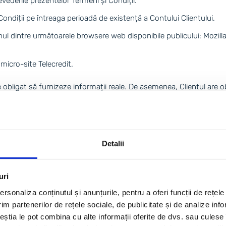
evederile prezentelor Termeni și Condiții.
 Condiții pe întreaga perioadă de existență a Contului Clientului.
ă unul dintre următoarele browsere web disponibile publicului: Mozi
micro-site Telecredit.
ste obligat să furnizeze informații reale. De asemenea, Clientul are 
ient a oricaror date care sunt modificate. In absenta unei astfel 
ra va fi valabila.
tivarea Contului Clientului este completarea Cererii, acceptarea conț
Detalii
Contului sau semnarea Contractului Telecredit poate solicita Clientu
uri
 înregistrarea prin trimiterea unui e-mail la AEC, conținând Parola 
rsonaliza conținutul și anunțurile, pentru a oferi funcții de rețele
-ului și Parolei.
im partenerilor de rețele sociale, de publicitate și de analize info
ceștia le pot combina cu alte informații oferite de dvs. sau culese î
de incetare a Contului conform prevederilor acestori Termeni si Con