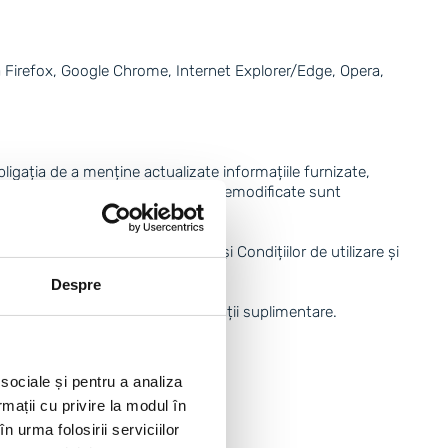
lla Firefox, Google Chrome, Internet Explorer/Edge, Opera,
obligația de a menține actualizate informațiile furnizate,
de comunicari datele furnizate si nemodificate sunt
inutului Cererii și a Termenilor și Condițiilor de utilizare și
Despre
lui să transmită/furnizeze informații suplimentare.
și Login-ul pentru Cont.
 sociale și pentru a analiza
rmații cu privire la modul în
n urma folosirii serviciilor
ditii.