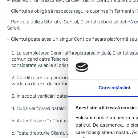
– Telecredit furnizează servicii Clientului în conformitate cu pr
– Clientul se obligă să respecte regulile cuprinse în Termeni și
– Pentru a utiliza Site-ul și Contul, Clientul trebuie să dețin
Safari.
– Clientul poate avea un singur Cont pe fiecare platformă sau 
La completarea Cererii și înregistrarea inițială, Clientul e
comunicand catre Telecredit prin modificarea in contul de Cl
considerate valabile si orice comunicare sau utilizare a acesto
Condiția pentru prima înregistrare a Clientului pe Site și ac
validarea datelor de contact (telefon și e-mail).
Consimțământ
În scopul verificării datelor Clientului, pentru activarea 
Acest site utilizează cookie-
După verificarea datelor Clientului, Telecredit va confirma
Folosim cookie-uri pentru a pe
Autentificarea în Cont este posibilă doar cu ajutorul Login
traficul. De asemenea, le ofer
care folosiți site-ul nostru. A
Toate drepturile Clientului asupra Contului expiră la data 