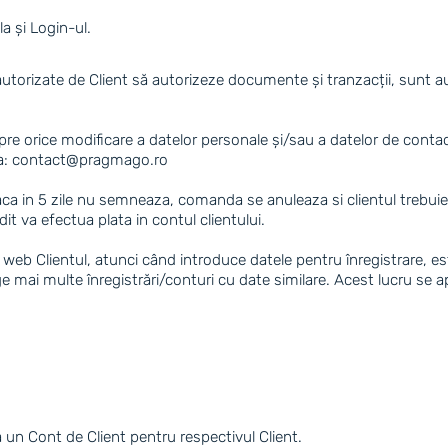
a și Login-ul.
t autorizate de Client să autorizeze documente și tranzacții, sunt 
pre orice modificare a datelor personale și/sau a datelor de contact
a:
contact@pragmago.ro
daca in 5 zile nu semneaza, comanda se anuleaza si clientul trebuie 
it va efectua plata in contul clientului.
ui web Clientul, atunci când introduce datele pentru înregistrare, 
e mai multe înregistrări/conturi cu date similare. Acest lucru se ap
a un Cont de Client pentru respectivul Client.