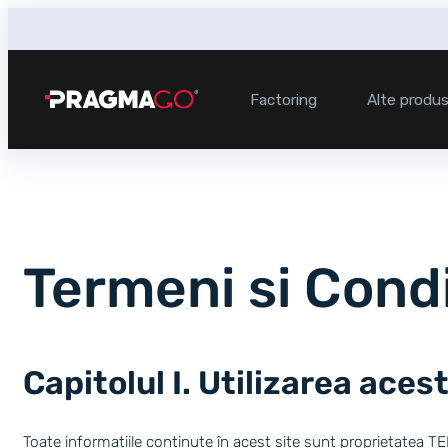
Sari
la
conținut
Factoring
Alte produ
Termeni si Condit
Capitolul I. Utilizarea aces
Toate informațiile conținute în acest site sunt proprietatea TE