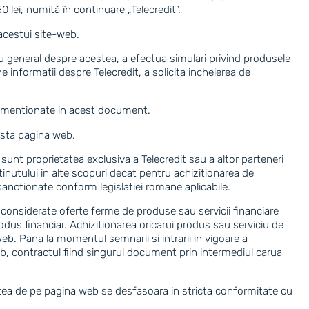
lei, numită în continuare „Telecredit”.
 acestui site-web.
titlu general despre acestea, a efectua simulari privind produsele
ine informatii despre Telecredit, a solicita incheierea de
ele mentionate in acest document.
easta pagina web.
 sunt proprietatea exclusiva a Telecredit sau a altor parteneri
ntinutului in alte scopuri decat pentru achizitionarea de
d sanctionate conform legislatiei romane aplicabile.
fi considerate oferte ferme de produse sau servicii financiare
dus financiar. Achizitionarea oricarui produs sau serviciu de
web. Pana la momentul semnarii si intrarii in vigoare a
web, contractul fiind singurul document prin intermediul carua
tatea de pe pagina web se desfasoara in stricta conformitate cu