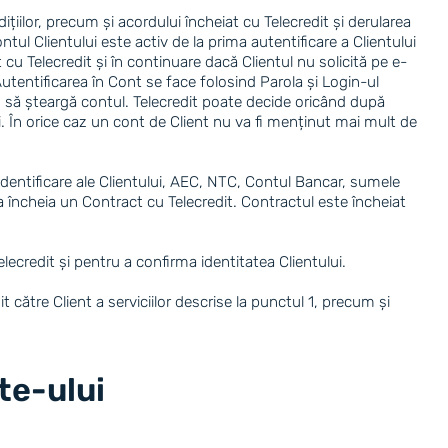
țiilor, precum și acordului încheiat cu Telecredit și derularea
l Clientului este activ de la prima autentificare a Clientului
 cu Telecredit și în continuare dacă Clientul nu solicită pe e-
 Autentificarea în Cont se face folosind Parola și Login-ul
ând să șteargă contul. Telecredit poate decide oricând după
ui. În orice caz un cont de Client nu va fi menținut mai mult de
 identificare ale Clientului, AEC, NTC, Contul Bancar, sumele
e a încheia un Contract cu Telecredit. Contractul este încheiat
lecredit și pentru a confirma identitatea Clientului.
it către Client a serviciilor descrise la punctul 1, precum și
ite-ului