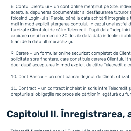
Contul Clientului – un cont online menținut pe Site, indivi
acestuia, depunerea documentelor și desfășurarea tuturor act
folosind Login-ul și Parola, până la data achitării integrale 
mail în mod explicit ștergerea contului. În cazul unei astfel d
furnizate Clientului de către Telecredit. După data îndeplinir
expirarea unui termen de 30 de zile de la data îndeplinirii ob
5 ani de la data ultimei achiziții.
Cerere – un formular online securizat completat de Client, 
solicitate spre finanțare, care constituie cererea Clientului 
doar după acceptarea în mod explicit de către Telecredit a cer
Cont Bancar – un cont bancar deținut de Client, utilizat 
Contract – un contract încheiat în scris între Telecredit și
drepturile și obligațiile reciproce ale părților în legătură cu fu
Capitolul II. Înregistrarea, 