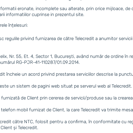
formatii eronate, incomplete sau alterate, prin orice mijloace, de
rii informatiilor cuprinse in prezentul site.
rele înțelesuri:
lesc regulile privind furnizarea de către Telecredit a anumitor serv
ob Felix, Nr. 55, Et. 4, Sector 1, București, având număr de ordine 
b numărul RG-PJR-41-110287/01.09.2014.
edit încheie un acord privind prestarea serviciilor descrise la punctu
este un sistem de pagini web situat pe serverul web al Telecredit.
furnizată de Client prin cererea de servicii/produse sau la crearea
telefon mobil furnizat de Client, la care Telecredit va trimite mes
dit către NTC, folosit pentru a confirma, în conformitate cu regulil
Client și Telecredit.