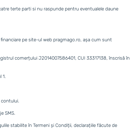
 catre terte parti si nu raspunde pentru eventualele daune
icii financiare pe site-ul web pragmago.ro, așa cum sunt
în registrul comerțului J2014007586401, CUI 33317138, înscrisă în
l 1.
 contului.
aje SMS.
e stabilite în Termeni și Condiții, declarațiile făcute de