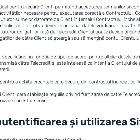
dual pentru fiecare Client, permițând acceptarea termenilor și condi
ivităților necesare pentru executarea corectă a Contractului. Contu
a tuturor sumelor datorate de Client în temeiul Contractului încheiat
e solicitări Contul va deveni inactiv, iar datele vor fi anonimizate.
ii tuturor obligațiilor față de Telecredit Clientul poate decide oric
ligațiilor de către Client să șteargă sau să mențină contul Clientul
specificând, în funcție de tipul de acord, printre altele: datele de
transmisă către Telecredit și este înțeleasă ca intenția Clientului d
erii.
pentru a achita creanțele care decurg din contractul încheiat cu Te
 Client, care stabilește regulile privind furnizarea de către Telecred
rnizarea acestor servicii.
autentificarea și utilizarea S