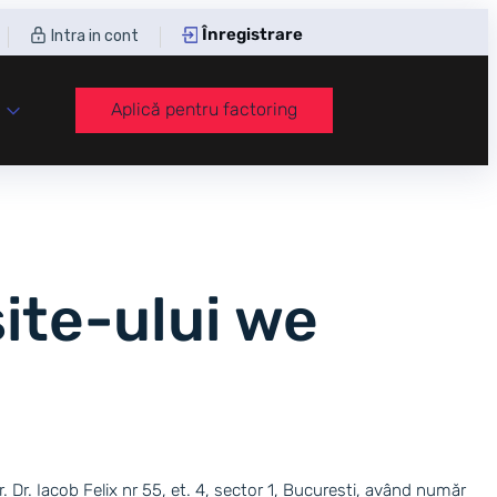
Înregistrare
Intra in cont
Aplică pentru factoring
 site-ului we
 Dr. Iacob Felix nr 55, et. 4, sector 1, București, având număr