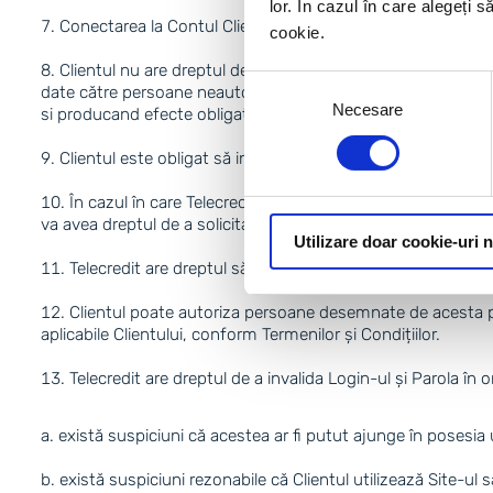
lor. În cazul în care alegeți 
Conectarea la Contul Clientului este criptată utilizând pr
cookie.
Clientul nu are dreptul de a pastra deplina confidentialit
Selecția
date către persoane neautorizate, inclusiv, în special, pentr
Necesare
consimțământului
si producand efecte obligatorii între părți.
Clientul este obligat să informeze imediat Telecredit despr
În cazul în care Telecredit invalidează Login-ul și Parol
va avea dreptul de a solicita Clientului confirmarea acțiunilo
Utilizare doar cookie-uri 
Telecredit are dreptul să intervină asupra Contului pentru
Clientul poate autoriza persoane desemnate de acesta pen
aplicabile Clientului, conform Termenilor și Condițiilor.
Telecredit are dreptul de a invalida Login-ul și Parola î
există suspiciuni că acestea ar fi putut ajunge în posesi
există suspiciuni rezonabile că Clientul utilizează Site-ul 