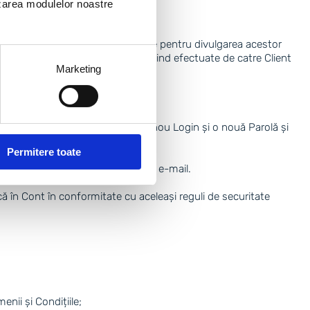
lizarea modulelor noastre
arola și poartă întreaga răspundere pentru divulgarea acestor
țiuni care vor fi considerate ca fiind efectuate de catre Client
Marketing
i în funcționarea Site-ului.
erate necesare, va putea aloca un nou Login și o nouă Parolă și
Permitere toate
e care Clientul va fi informat prin e-mail.
ă în Cont în conformitate cu aceleași reguli de securitate
enii și Condițiile;