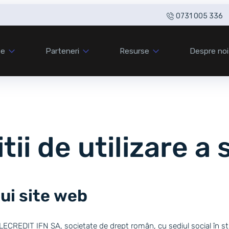
0731 005 336
se
Parteneri
Resurse
Despre noi
ii de utilizare a
tui site web
LECREDIT IFN SA, societate de drept român, cu sediul social în str.