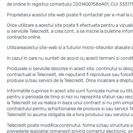
de ordine în registrul comerțului J2014007586401, CUI 33317138
Proprietarul acestui site web poate fi contactat per e-mail la
c
Orice utilizare a acestui site poate fi efectuata pentru a vizual
si serviciile Telecredit, a crea cont, a se inscrie la buletine in
contracte online.
Utilizareacestui site-web si a tuturor micro-siteurilor atasate
In cazul in care nu sunteti de acord cu acesti termeni si condi
Produsele si serviciile descrise in acest site, continutul si de
contractuali ai Telecredit, ele neputand fi reproduse sau folosit
produse si/sau servicii de la Telecredit. Orice incalcare a drept
Informatiile cuprinse in acest site sunt furnizate numai cu titl
pentru o perioada de timp si nici nu reprezinta sfaturi sau re
la Telecredit se va realiza in baza unui contract si nu prin sim
contractului pentru achizitionarea de produse si sau servicii Te
Telecredit isi asuma obligatia de a livra produsul sau serviciul so
Telecredit poate modifica conținutul, forma si/sau structura s
prevederile legislatiei romanesti privind comertul electronic, pr